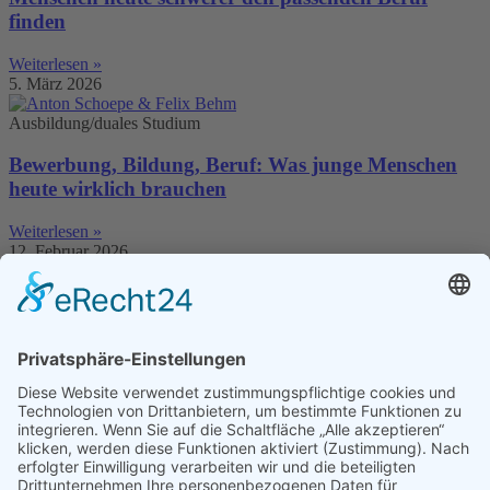
finden
Weiterlesen »
5. März 2026
Ausbildung/duales Studium
Bewerbung, Bildung, Beruf: Was junge Menschen
heute wirklich brauchen
Weiterlesen »
12. Februar 2026
Ausbildung/duales Studium
Studiert – und trotzdem chancenlos: Warum so viele
am Berufseinstieg scheitern
Weiterlesen »
14. Januar 2026
Bildung