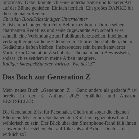
informativ. Dabei konnte ich seine unterhaltsame und lockerer Art
auf der Bühne genießen. Einfach herrlich! Ein großes DANKE für
diese genialen Reden.
Christian Block
Selbständiger Unternehmer
Es ist einfach angenehm Felix Behm zuzuhören. Durch seinen
charmanten Redefluss und seine zugewandte Art, schafft er es
schnell, eine Verbindung zum Publikum herzustellen. Intelligent
verknüpft er persönliche Erlebnisse mit lehrreichen Inhalten, die im
Gedächtnis haften bleiben. Insbesondere sein bemerkenswerter
Vortrag zur Generation Z schob das Thema in mein Bewusstsein,
sodass ich es seitdem in meine Arbeit integriere.
Rüdiger Skrzypek
Zuhörer Vortrag "Wie tickt Z"
Das Buch zur Generation Z
Mein neues Buch „Generation Z – Ganz anders als gedacht!“ ist
bereits in der 3. Auflage 2025 erhältlich und Amazon
BESTSELLER.
Die Generation Z ist für Personaler, Chefs und sogar die eigenen
Eltern ein Mysterium. Sie haben den Ruf, faul, egozentrisch und
wählerisch zu sein. Der Blick über den Smartphone-Rand fällt ihnen
schwer und sie stehen eher auf Likes als auf Arbeit. Doch ist das
wirklich so?