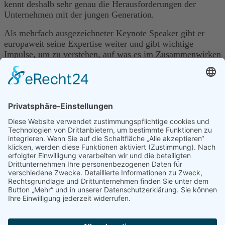
kennt deshalb sehr genau die Herausforderungen der
Unternehmen mit der jungen Generation.
Als mehrfach ausgezeichneter Keynote Speaker gibt er
europaweit seine Expertise weiter und gibt wichtige
Impulse, um zu verstehen, auf was es im Zusammenwirken
und Arbeiten mit der Generation Z wirklich ankommt.
Denn das wichtigste Kapital bleibt der Mensch. Egal ob
Babyboomer oder Digital Native!
Mehr über Felix Behm
Der "Generation-Z-Talk"
So gewinnen Sie Generation Z! Einblicke in die Welt der
Generation Z
mit Vertretern der jungen Generation, Unternehmern und
Experten
Alle Interviews können Sie auf YouTube oder als Podcast
abonnieren