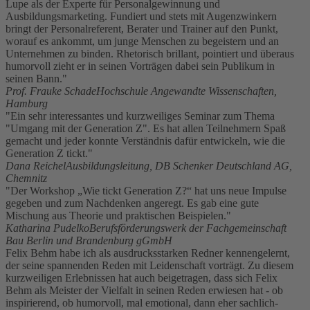
Lupe als der Experte für Personalgewinnung und
Ausbildungsmarketing. Fundiert und stets mit Augenzwinkern
bringt der Personalreferent, Berater und Trainer auf den Punkt,
worauf es ankommt, um junge Menschen zu begeistern und an
Unternehmen zu binden. Rhetorisch brillant, pointiert und überaus
humorvoll zieht er in seinen Vorträgen dabei sein Publikum in
seinen Bann."
Prof. Frauke Schade
Hochschule Angewandte Wissenschaften,
Hamburg
"Ein sehr interessantes und kurzweiliges Seminar zum Thema
"Umgang mit der Generation Z". Es hat allen Teilnehmern Spaß
gemacht und jeder konnte Verständnis dafür entwickeln, wie die
Generation Z tickt."
Dana Reichel
Ausbildungsleitung, DB Schenker Deutschland AG,
Chemnitz
"Der Workshop „Wie tickt Generation Z?“ hat uns neue Impulse
gegeben und zum Nachdenken angeregt. Es gab eine gute
Mischung aus Theorie und praktischen Beispielen."
Katharina Pudelko
Berufsförderungswerk der Fachgemeinschaft
Bau Berlin und Brandenburg gGmbH
Felix Behm habe ich als ausdrucksstarken Redner kennengelernt,
der seine spannenden Reden mit Leidenschaft vorträgt. Zu diesem
kurzweiligen Erlebnissen hat auch beigetragen, dass sich Felix
Behm als Meister der Vielfalt in seinen Reden erwiesen hat - ob
inspirierend, ob humorvoll, mal emotional, dann eher sachlich-