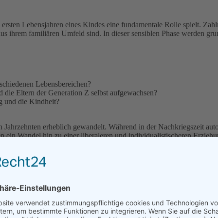
ersten Lebensjahren eines Kindes eine fundamentale Rolle spielt. Zahl
aus ihrem familiären Umfeld sind. In dieser sensiblen Phase werden gr
erschiedenen Lebensbereichen?
nd die Eltern der Generation Z selbst aufgewachsen?
g und die Kindheit?
n Jahrzehnten erheblich gewandelt. Während in der Nachkriegszeit auto
n ein Wandel hin zu einer liberaleren und individualistischeren Erzieh
genverantwortung.
ie partnerschaftliche Erziehung
. Eltern dieser Zeit legen vermehrt W
n Kindern. Gleichzeitig führen gesellschaftliche Entwicklungen wie Gl
ernen, sich selbst zu behaupten und eigene Wege zu gehen.
ation Z
ft und Prägung der Eltern, die maßgeblich beeinflusst, welche Werte u