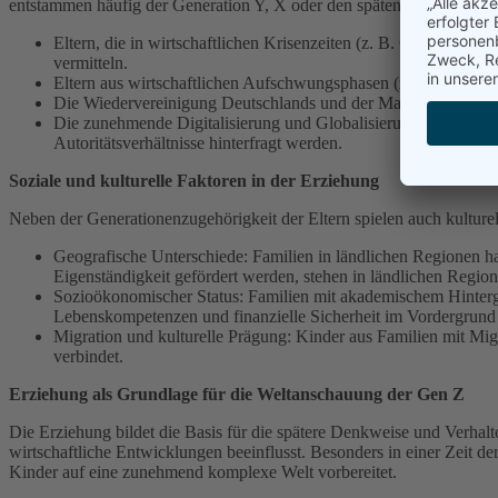
entstammen häufig der Generation Y, X oder den späten Babyboomern un
Eltern, die in wirtschaftlichen Krisenzeiten (z. B. Ölkrise, Do
vermitteln.
Eltern aus wirtschaftlichen Aufschwungsphasen (z. B. 1980er-
Die Wiedervereinigung Deutschlands und der Mauerfall beeinflu
Die zunehmende Digitalisierung und Globalisierung verändert di
Autoritätsverhältnisse hinterfragt werden.
Soziale und kulturelle Faktoren in der Erziehung
Neben der Generationenzugehörigkeit der Eltern spielen auch kulturell
Geografische Unterschiede: Familien in ländlichen Regionen h
Eigenständigkeit gefördert werden, stehen in ländlichen Regio
Sozioökonomischer Status: Familien mit akademischem Hintergr
Lebenskompetenzen und finanzielle Sicherheit im Vordergrund 
Migration und kulturelle Prägung: Kinder aus Familien mit Migr
verbindet.
Erziehung als Grundlage für die Weltanschauung der Gen Z
Die Erziehung bildet die Basis für die spätere Denkweise und Verhalt
wirtschaftliche Entwicklungen beeinflusst. Besonders in einer Zeit de
Kinder auf eine zunehmend komplexe Welt vorbereitet.