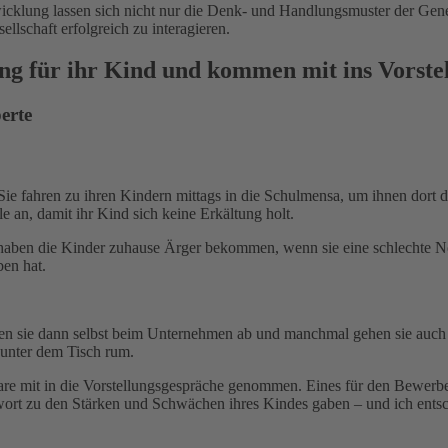
wicklung lassen sich nicht nur die Denk- und Handlungsmuster der Gener
llschaft erfolgreich zu interagieren.
ng für ihr Kind und kommen mit ins Vorste
erte
 Sie fahren zu ihren Kindern mittags in die Schulmensa, um ihnen dort 
le an, damit ihr Kind sich keine Erkältung holt.
– haben die Kinder zuhause Ärger bekommen, wenn sie eine schlechte N
ben hat.
en sie dann selbst beim Unternehmen ab und manchmal gehen sie auch gl
 unter dem Tisch rum.
are mit in die Vorstellungsgespräche genommen. Eines für den Bewerbe
wort zu den Stärken und Schwächen ihres Kindes gaben – und ich entschi