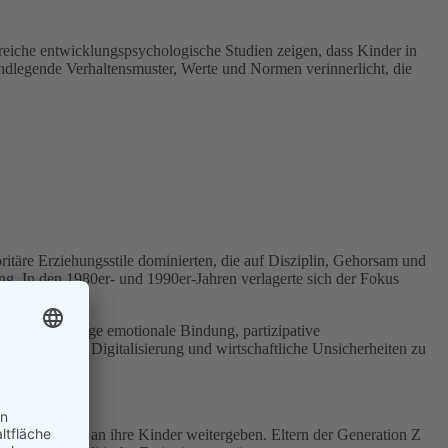
reiche entwicklungspsychologische Studien zeigen, dass Kinder in
undlegende Verhaltensmuster, Werte und Normen verinnerlicht, die
ritäre Erziehungsstile dominierten, die auf Disziplin, Gehorsam und
ung. In den 1980er- und 1990er-Jahren verlagerte sich der Fokus
ert auf eine enge emotionale Bindung, partizipative
obalisierung, Digitalisierung und wirtschaftliche Unsicherheiten zu
nd Normen sie an ihre Kinder weitergeben. Eltern der Generation Z