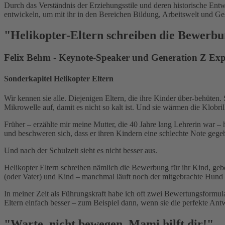
Durch das Verständnis der Erziehungsstile und deren historische Ent
entwickeln, um mit ihr in den Bereichen Bildung, Arbeitswelt und Gese
"Helikopter-Eltern schreiben die Bewerbu
Felix Behm - Keynote-Speaker und Generation Z Exp
Sonderkapitel Helikopter Eltern
Wir kennen sie alle. Diejenigen Eltern, die ihre Kinder über-behüten.
Mikrowelle auf, damit es nicht so kalt ist. Und sie wärmen die Klobril
Früher – erzählte mir meine Mutter, die 40 Jahre lang Lehrerin war 
und beschweren sich, dass er ihren Kindern eine schlechte Note gege
Und nach der Schulzeit sieht es nicht besser aus.
Helikopter Eltern schreiben nämlich die Bewerbung für ihr Kind, geb
(oder Vater) und Kind – manchmal läuft noch der mitgebrachte Hund
In meiner Zeit als Führungskraft habe ich oft zwei Bewertungsformul
Eltern einfach besser – zum Beispiel dann, wenn sie die perfekte Ant
"Warte, nicht bewegen. Mami hilft dir!"