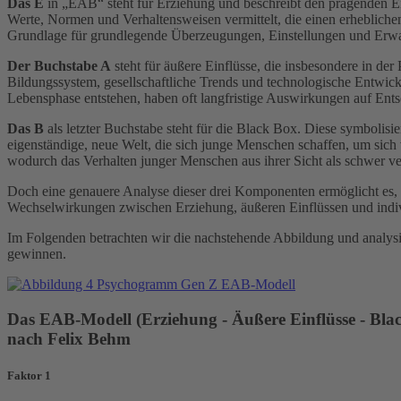
Das E
in „EAB“ steht für Erziehung und beschreibt den prägenden Ei
Werte, Normen und Verhaltensweisen vermittelt, die einen erheblichen 
Grundlage für grundlegende Überzeugungen, Einstellungen und Erwa
Der Buchstabe A
steht für äußere Einflüsse, die insbesondere in der
Bildungssystem, gesellschaftliche Trends und technologische Entwickl
Lebensphase entstehen, haben oft langfristige Auswirkungen auf Ent
Das B
als letzter Buchstabe steht für die Black Box. Diese symbolis
eigenständige, neue Welt, die sich junge Menschen schaffen, um sich 
wodurch das Verhalten junger Menschen aus ihrer Sicht als schwer ve
Doch eine genauere Analyse dieser drei Komponenten ermöglicht es,
Wechselwirkungen zwischen Erziehung, äußeren Einflüssen und individ
Im Folgenden betrachten wir die nachstehende Abbildung und analysier
gewinnen.
Das EAB-Modell (Erziehung - Äußere Einflüsse - Bla
nach Felix Behm
Faktor 1