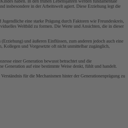
s Kindes haben. In den frühen Lebensjahren werden fundamentale
nd insbesondere in der Arbeitswelt agiert. Diese Erziehung legt die
und Jugendliche eine starke Prägung durch Faktoren wie Freundeskreis,
viduelles Weltbild zu formen. Die Werte und Ansichten, die in dieser
en (Erziehung) und äußeren Einflüssen, zum anderen jedoch auch eine
, Kollegen und Vorgesetzte oft nicht unmittelbar zugänglich,
esse einer Generation bewusst betrachtet und die
ne Generation auf eine bestimmte Weise denkt, fühlt und handelt.
es Verständnis für die Mechanismen hinter der Generationenprägung zu