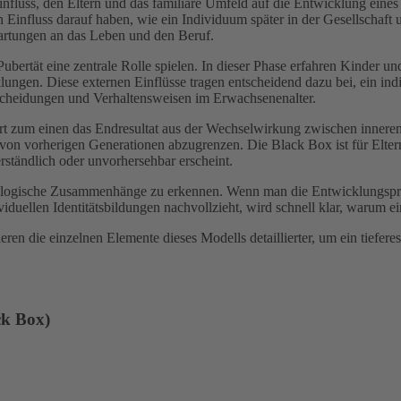
nfluss, den Eltern und das familiäre Umfeld auf die Entwicklung eine
Einfluss darauf haben, wie ein Individuum später in der Gesellschaft u
rtungen an das Leben und den Beruf.
 Pubertät eine zentrale Rolle spielen. In dieser Phase erfahren Kinder 
ungen. Diese externen Einflüsse tragen entscheidend dazu bei, ein indi
scheidungen und Verhaltensweisen im Erwachsenenalter.
iert zum einen das Endresultat aus der Wechselwirkung zwischen inner
von vorherigen Generationen abzugrenzen. Die Black Box ist für Eltern
rständlich oder unvorhersehbar erscheint.
 logische Zusammenhänge zu erkennen. Wenn man die Entwicklungsproz
uellen Identitätsbildungen nachvollzieht, wird schnell klar, warum ei
en die einzelnen Elemente dieses Modells detaillierter, um ein tiefer
ck Box)