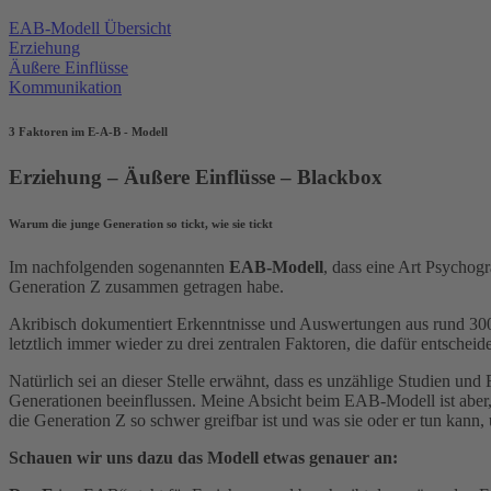
EAB-Modell Übersicht
Erziehung
Äußere Einflüsse
Kommunikation
3 Faktoren im E-A-B - Modell
Erziehung – Äußere Einflüsse – Blackbox
Warum die junge Generation so tickt, wie sie tickt
Im nachfolgenden sogenannten
EAB-Modell
, dass eine Art Psychogr
Generation Z zusammen getragen habe.
Akribisch dokumentiert Erkenntnisse und Auswertungen aus rund 300 
letztlich immer wieder zu drei zentralen Faktoren, die dafür entsche
Natürlich sei an dieser Stelle erwähnt, dass es unzählige Studien un
Generationen beeinflussen. Meine Absicht beim EAB-Modell ist aber, 
die Generation Z so schwer greifbar ist und was sie oder er tun kan
Schauen wir uns dazu das Modell etwas genauer an: