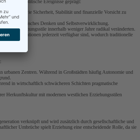
tliche und politische Ereignisse geprägt:
dern Werte wie Sicherheit, Stabilität und finanzielle Vorsicht zu
s, unternehmerisches Denken und Selbstverwirklichung.
en und Erziehungsstile innerhalb weniger Jahre radikal veränderten.
n der Informationen jederzeit verfügbar sind, wodurch traditionelle
:
n in urbanen Zentren. Während in Großstädten häufig Autonomie und
grund.
rend in wirtschaftlich schwächeren Schichten pragmatische
ihrer Herkunftskultur mit modernen westlichen Erziehungsstilen
generation verknüpft und wird zusätzlich durch gesellschaftliche und
chaftlicher Umbrüche spielt Erziehung eine entscheidende Rolle, da sie