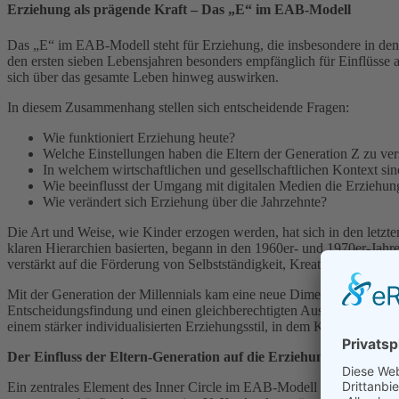
Erziehung als prägende Kraft – Das „E“ im EAB-Modell
Das „E“ im EAB-Modell steht für Erziehung, die insbesondere in den 
den ersten sieben Lebensjahren besonders empfänglich für Einflüsse 
sich über das gesamte Leben hinweg auswirken.
In diesem Zusammenhang stellen sich entscheidende Fragen:
Wie funktioniert Erziehung heute?
Welche Einstellungen haben die Eltern der Generation Z zu v
In welchem wirtschaftlichen und gesellschaftlichen Kontext si
Wie beeinflusst der Umgang mit digitalen Medien die Erziehun
Wie verändert sich Erziehung über die Jahrzehnte?
Die Art und Weise, wie Kinder erzogen werden, hat sich in den letzte
klaren Hierarchien basierten, begann in den 1960er- und 1970er-Jahre
verstärkt auf die Förderung von Selbstständigkeit, Kreativität und Ei
Mit der Generation der Millennials kam eine neue Dimension hinzu:
d
Entscheidungsfindung und einen gleichberechtigten Austausch mit ihre
einem stärker individualisierten Erziehungsstil, in dem Kinder früh l
Der Einfluss der Eltern-Generation auf die Erziehung der Gener
Ein zentrales Element des Inner Circle im EAB-Modell ist die Herkun