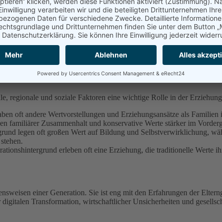
d sind damit durch ganz unterschiedliche gesellschaftliche, wirtschaf
tcom-Blase, Finanzkrise 2008) aufgewachsen sind, neigen dazu, ihren Kin
 und 1990er-Jahre in Deutschland) hingegen fördern häufig Optimismu
ssten besonders Familien in Ostdeutschland, wo sich die Lebensrealität
e Art der Erziehung grundlegend – Kinder wachsen in einer Welt auf, i
e, regionale und soziale Faktoren eine wichtige Rolle in der Erziehung
aben oft andere Wertvorstellungen und Erziehungsansätze als Familie
nen familiärer Zusammenhalt und konservative Werte stärker im Vorder
und legen oft großen Wert auf Bildung und Selbstverwirklichung, wäh
stehen.
ationshintergrund erleben oft eine Erziehung, die traditionelle Werte 
ensweisen einer Generation. Sie ist eng mit den Erfahrungen der Eltern
r digitalen Transformation, wirtschaftlicher Unsicherheiten und gesells