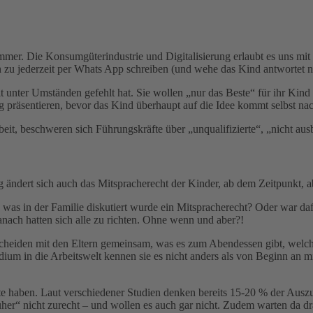
immer. Die Konsumgüterindustrie und Digitalisierung erlaubt es uns mit
n zu jederzeit per Whats App schreiben (und wehe das Kind antwortet n
t unter Umständen gefehlt hat. Sie wollen „nur das Beste“ für ihr Kind
präsentieren, bevor das Kind überhaupt auf die Idee kommt selbst na
t, beschweren sich Führungskräfte über „unqualifizierte“, „nicht ausb
ng ändert sich auch das Mitspracherecht der Kinder, ab dem Zeitpunkt,
m, was in der Familie diskutiert wurde ein Mitspracherecht? Oder war
danach hatten sich alle zu richten. Ohne wenn und aber?!
entscheiden mit den Eltern gemeinsam, was es zum Abendessen gibt, wel
m in die Arbeitswelt kennen sie es nicht anders als von Beginn an mit
e haben. Laut verschiedener Studien denken bereits 15-20 % der Auszu
“ nicht zurecht – und wollen es auch gar nicht. Zudem warten da drauß