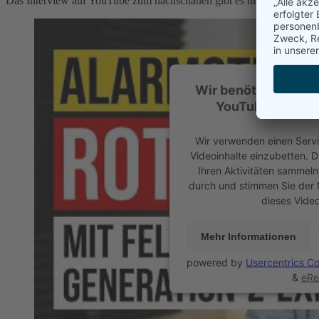
Das Interview auf YouTube zum nachschauen gibt es hier:
Wir benötigen Ihre
YouTube Video-S
Wir verwenden einen Servic
Videoinhalte einzubetten. D
Ihren Aktivitäten sammeln. 
durch und stimmen Sie der 
dieses Vide
Mehr Informationen
powered by
Usercentrics C
&
eRe