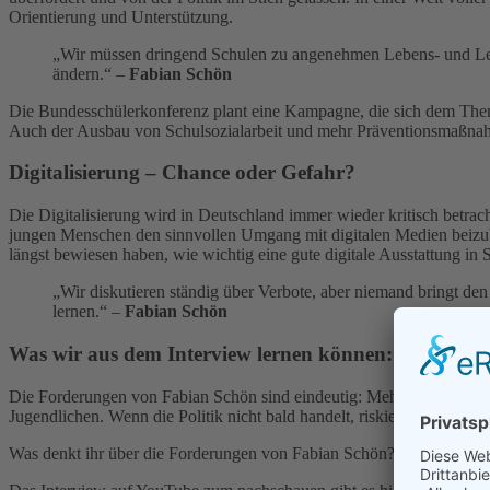
Orientierung und Unterstützung.
„Wir müssen dringend Schulen zu angenehmen Lebens- und Lernor
ändern.“ –
Fabian Schön
Die Bundesschülerkonferenz plant eine Kampagne, die sich dem Thema
Auch der Ausbau von Schulsozialarbeit und mehr Präventionsmaßnahm
Digitalisierung – Chance oder Gefahr?
Die Digitalisierung wird in Deutschland immer wieder kritisch betrac
jungen Menschen den sinnvollen Umgang mit digitalen Medien beizubr
längst bewiesen haben, wie wichtig eine gute digitale Ausstattung in S
„Wir diskutieren ständig über Verbote, aber niemand bringt den
lernen.“ –
Fabian Schön
Was wir aus dem Interview lernen können: Ein Aufr
Die Forderungen von Fabian Schön sind eindeutig: Mehr Investitione
Jugendlichen. Wenn die Politik nicht bald handelt, riskiert sie, eine g
Was denkt ihr über die Forderungen von Fabian Schön? Diskutiert m