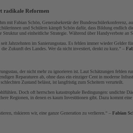
rt radikale Reformen
ehm mit Fabian Schön, Generalsekretär der Bundesschülerkonferenz, aus
ülerinnen und Schülern kämpft Schön dafür, dass Bildung endlich die poli
re Struktur und einheitliche Strategie. Während über Handyverbote an S
 seit Jahrzehnten im Sanierungsstau. Es fehlen immer wieder Gelder f
die Zukunft des Landes. Wer da nicht investiert, denkt zu kurz.“ –
Fab
ungsstau, der nicht mehr zu ignorieren ist. Laut Schätzungen fehlen r
ndigen Reparaturen ab, ohne dass ein einziger Cent in moderne Infras
chlechten Zustand belässt, ist langfristig zum Scheitern verurteilt.
hlfühlen. Doch oft herrschen katastrophale Bedingungen: undichte Däc
here Regionen, in denen es kaum Investitionen gibt. Dazu kommt eine vö
ieren, riskieren wir, eine ganze Generation zu verlieren.“ –
Fabian S