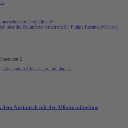
ier
:
Unternehmen nicht mit ihnen?
h über die Zukunft der Arbeit mit Dr. Philipp Reisinger
Nächster
eneration Z.
d „
Generation Z begeistern und binden
„.
s dem Austausch mit der Allianz mitnehme