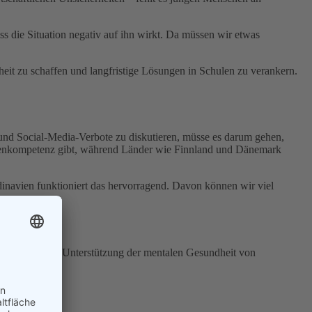
s die Situation negativ auf ihn wirkt. Da müssen wir etwas
it zu schaffen und langfristige Lösungen in Schulen zu verankern.
- und Social-Media-Verbote zu diskutieren, müsse es darum gehen,
edienkompetenz gibt, während Länder wie Finnland und Dänemark
ndinavien funktioniert das hervorragend. Davon können wir viel
e umfassendere Unterstützung der mentalen Gesundheit von