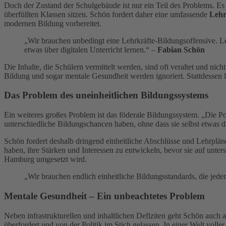
Doch der Zustand der Schulgebäude ist nur ein Teil des Problems. Es 
überfüllten Klassen sitzen. Schön fordert daher eine umfassende
Lehr
modernen Bildung vorbereitet.
„Wir brauchen unbedingt eine Lehrkräfte-Bildungsoffensive. Le
etwas über digitalen Unterricht lernen.“ –
Fabian Schön
Die Inhalte, die Schülern vermittelt werden, sind oft veraltet und ni
Bildung und sogar mentale Gesundheit werden ignoriert. Stattdessen l
Das Problem des uneinheitlichen Bildungssystems
Ein weiteres großes Problem ist das föderale Bildungssystem. „Die P
unterschiedliche Bildungschancen haben, ohne dass sie selbst etwas 
Schön fordert deshalb dringend einheitliche Abschlüsse und Lehrplän
haben, ihre Stärken und Interessen zu entwickeln, bevor sie auf unters
Hamburg umgesetzt wird.
„Wir brauchen endlich einheitliche Bildungsstandards, die j
Mentale Gesundheit – Ein unbeachtetes Problem
Neben infrastrukturellen und inhaltlichen Defiziten geht Schön auch 
überfordert und von der Politik im Stich gelassen. In einer Welt vol