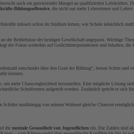
herrscht auch ein gravierender Mangel an qualifizierten Lehrkräften. D
kräfte-Bildungsoffensive
, die nicht nur mehr Lehrerinnen und Lehrer
hrkräfte müssen schon im Studium lernen, wie Schule tatsächlich stattf
cht an die Bedürfnisse der heutigen Gesellschaft angepasst. Wichtige Th
iegt der Fokus weiterhin auf Gedichtinterpretationen und Inhalten, die 
ostleitzahl entscheidet über den Grad der Bildung“, betont Schön und 
dafür können.
e, um mehr Chancengleichheit herzustellen. Eine mögliche Lösung sieht
chiedliche Schulformen aufgeteilt werden. Zusätzlich spricht er sich fü
edem Schüler unabhängig von seinem Wohnort gleiche Chancen ermöglic
auf die
mentale Gesundheit von Jugendlichen
ein. Die Zahlen sind ala
ler Krisen – vom Klimawandel über geopolitische Konflikte bis hin zu wi