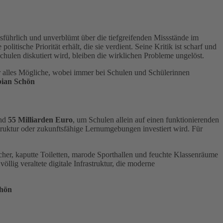
führlich und unverblümt über die tiefgreifenden Missstände im
tische Priorität erhält, die sie verdient. Seine Kritik ist scharf und
chulen diskutiert wird, bleiben die wirklichen Probleme ungelöst.
ür alles Mögliche, wobei immer bei Schulen und Schülerinnen
ian Schön
und
55 Milliarden Euro
, um Schulen allein auf einen funktionierenden
truktur oder zukunftsfähige Lernumgebungen investiert wird. Für
her, kaputte Toiletten, marode Sporthallen und feuchte Klassenräume
llig veraltete digitale Infrastruktur, die moderne
chön