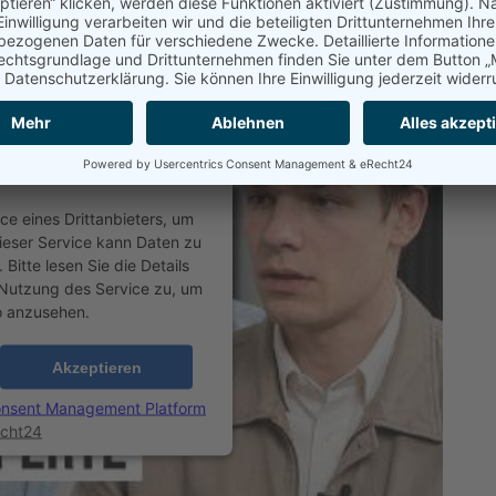
 Zustimmung, um den
ervice zu laden!
e eines Drittanbieters, um
ieser Service kann Daten zu
Bitte lesen Sie die Details
Nutzung des Service zu, um
o anzusehen.
Akzeptieren
onsent Management Platform
cht24