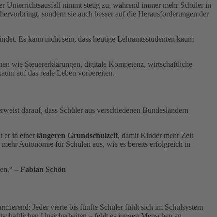
er Unterrichtsausfall nimmt stetig zu, während immer mehr Schüler in
 hervorbringt, sondern sie auch besser auf die Herausforderungen der
indet. Es kann nicht sein, dass heutige Lehramtsstudenten kaum
emen wie Steuererklärungen, digitale Kompetenz, wirtschaftliche
kaum auf das reale Leben vorbereiten.
verweist darauf, dass Schüler aus verschiedenen Bundesländern
 er in einer
längeren Grundschulzeit
, damit Kinder mehr Zeit
r mehr Autonomie für Schulen aus, wie es bereits erfolgreich in
hen.“ –
Fabian Schön
rmierend: Jeder vierte bis fünfte Schüler fühlt sich im Schulsystem
rtschaftlichen Unsicherheiten – fehlt es jungen Menschen an