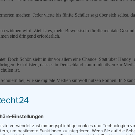
ten machen. Jeder vierte bis fünfte Schüler sagt über sich selbst, das
 widmen wird. Ziel ist es, mehr Bewusstsein für die mentale Gesundhe
en sind dringend erforderlich.
htet. Doch Schön sieht in ihr vor allem eine Chance. Statt über Handy
ingen. Er kritisiert, dass es in Deutschland kaum Initiativen zur M
chulen ist.
 Schülern bei, wie sie digitale Medien sinnvoll nutzen können. In Ska
uf zum Handeln
n in die Bildung, einheitliche Standards, moderne Lehrinhalte und ein
anze Generation im Stich zu lassen.
it uns in den Kommentaren!