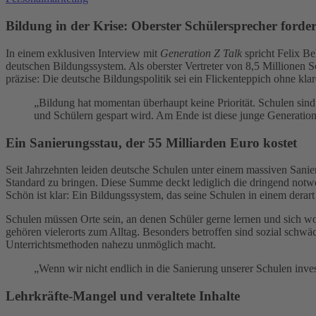
Bildung in der Krise: Oberster Schülersprecher forde
In einem exklusiven Interview mit
Generation Z Talk
spricht Felix B
deutschen Bildungssystem. Als oberster Vertreter von 8,5 Millionen Sch
präzise: Die deutsche Bildungspolitik sei ein Flickenteppich ohne kla
„Bildung hat momentan überhaupt keine Priorität. Schulen sind
und Schülern gespart wird. Am Ende ist diese junge Generation 
Ein Sanierungsstau, der 55 Milliarden Euro kostet
Seit Jahrzehnten leiden deutsche Schulen unter einem massiven Sanier
Standard zu bringen. Diese Summe deckt lediglich die dringend notwe
Schön ist klar: Ein Bildungssystem, das seine Schulen in einem derart s
Schulen müssen Orte sein, an denen Schüler gerne lernen und sich wo
gehören vielerorts zum Alltag. Besonders betroffen sind sozial schwäc
Unterrichtsmethoden nahezu unmöglich macht.
„Wenn wir nicht endlich in die Sanierung unserer Schulen invest
Lehrkräfte-Mangel und veraltete Inhalte