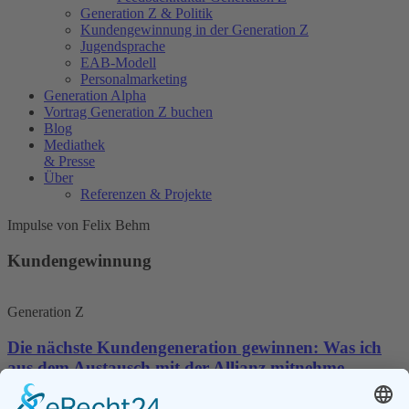
Generation Z & Politik
Kundengewinnung in der Generation Z
Jugendsprache
EAB-Modell
Personalmarketing
Generation Alpha
Vortrag Generation Z buchen
Blog
Mediathek
& Presse
Über
Referenzen & Projekte
Impulse von Felix Behm
Kundengewinnung
Generation Z
Die nächste Kundengeneration gewinnen: Was ich
aus dem Austausch mit der Allianz mitnehme
Weiterlesen »